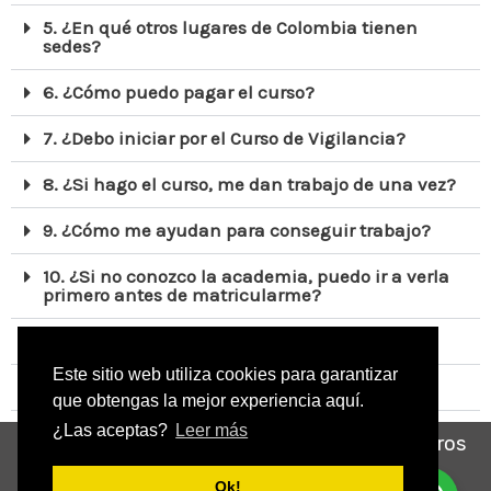
5. ¿En qué otros lugares de Colombia tienen
sedes?
6. ¿Cómo puedo pagar el curso?
7. ¿Debo iniciar por el Curso de Vigilancia?
8. ¿Si hago el curso, me dan trabajo de una vez?
9. ¿Cómo me ayudan para conseguir trabajo?
10. ¿Si no conozco la academia, puedo ir a verla
primero antes de matricularme?
11. ¿La Academia CEESP es legal?
Este sitio web utiliza cookies para garantizar
12. ¿Qué otros cursos dan?
que obtengas la mejor experiencia aquí.
¿Las aceptas?
Leer más
Si deseas más información, chatea con nosotros
por aquí:
Ok!