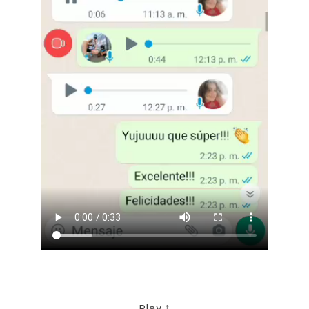
Play ↑