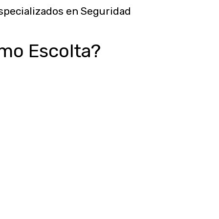
specializados en Seguridad
omo Escolta?
on beneficios de ley como ARL,
 más. Que no sólo te beneficie a