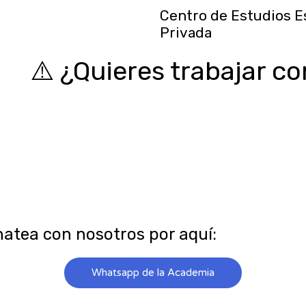
Centro de Estudios E
Privada
⚠️ ¿Quieres trabajar c
🔥
Consigue un empleo digno, formal y c
EPS, cesantías, pensión, primas y mucho
ti, sino a tu familia.
Ver más
↓
hatea con nosotros por aquí:
Whatsapp de la Academia