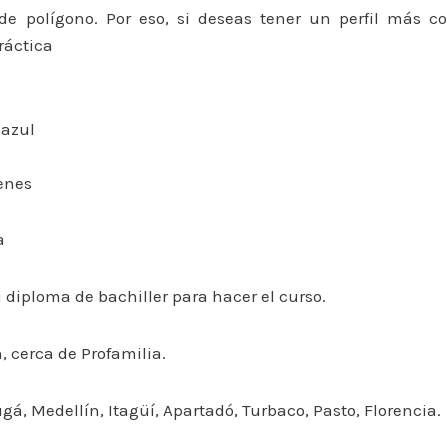
 de polígono. Por eso, si deseas tener un perfil más 
ráctica
 azul
ienes
a
ni diploma de bachiller para hacer el curso.
, cerca de Profamilia.
á, Medellín, Itagüí, Apartadó, Turbaco, Pasto, Florencia.