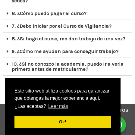
sedes?
6. ¿Cómo puedo pagar el curso?
7. ¿Debo iniciar por el Curso de Vigilancia?
8. ¿Si hago el curso, me dan trabajo de una vez?
9. ¿Cómo me ayudan para conseguir trabajo?
10. ¿Si no conozco la academia, puedo ir a verla
primero antes de matricularme?
11. ¿La Academia CEESP es legal?
Este sitio web utiliza cookies para garantizar
12. ¿Qué otros cursos dan?
que obtengas la mejor experiencia aquí.
¿Las aceptas?
Leer más
Si deseas más información, chatea con nosotros
por aquí:
Ok!
¿Necesitas ayuda?
Chatea
Whatsapp de la Academia