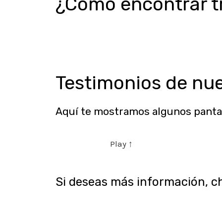
¿Cómo encontrar t
En este vídeo podrás ver cómo pu
lo enviamos a nuestros alumnos l
Testimonios de nu
Aquí te mostramos algunos pantal
Play ↑
Si deseas más información, c