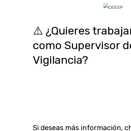
⚠️ ¿Quieres trabaja
como Supervisor d
Vigilancia?
🔥
Consigue un empleo digno, formal y con
beneficios de ley como ARL, EPS, cesantías
pensión, primas y mucho más. Que no sólo 
beneficie a ti, sino a tu familia.
Ver más
↓
Si deseas más información, c