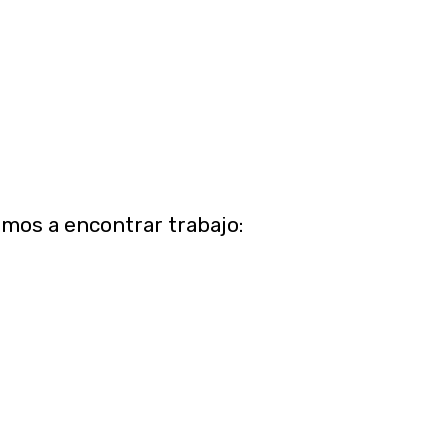
era virtual.
El tutorial paso a paso
mos a encontrar trabajo: