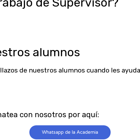
rabajo de Supervisor?
edes encontrar trabajo rápidamente y de man
uego de matricularse.
estros alumnos
lazos de nuestros alumnos cuando les ayuda
hatea con nosotros por aquí:
Whatsapp de la Academia