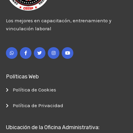
Los mejores en capacitacón, entrenamiento y
vinculación laboral
W
F
T
I
Y
h
a
w
n
o
a
c
i
s
u
t
e
t
t
t
s
b
t
a
u
a
o
e
g
b
p
o
r
r
e
Políticas Web
p
k
a
-
m
f
Política de Cookies
Política de Privacidad
Ubicación de la Oficina Administrativa: