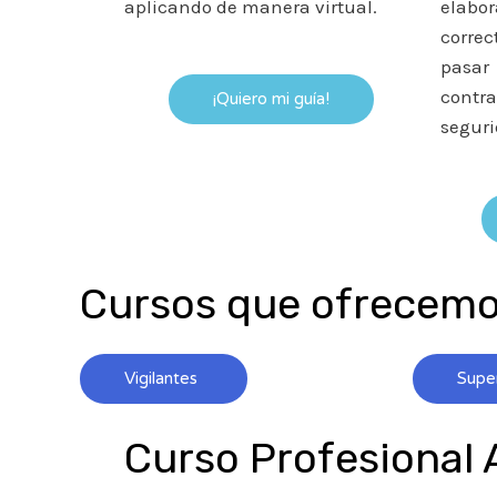
aplicando de manera virtual.
elabo
corre
pasar
contr
¡Quiero mi guía!
seguri
Cursos que ofrecemos
Vigilantes
Supe
Curso Profesional 