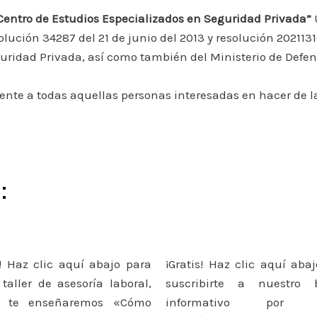
Centro de
Estudios Especializados e
n
Seguridad
Privada”
ción 34287 del 21 de junio del 2013 y resolución 2021131
guridad Privada, así como también del Ministerio de Defe
ente a todas aquellas personas interesadas en hacer de la
:
s!
Haz clic aquí abajo para
¡Gratis! Haz clic aquí aba
 taller de asesoría laboral,
suscribirte a nuestro b
 te enseñaremos «Cómo
informativo por c